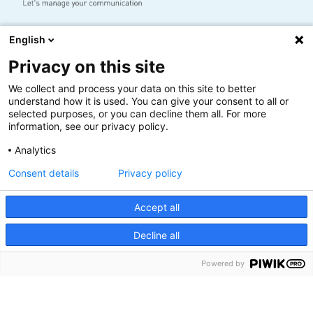
Nous contacter
English
01 34 48 75 63
Privacy on this site
We collect and process your data on this site to better
understand how it is used. You can give your consent to all or
Solution reporting
Solution web
Monitoring
selected purposes, or you can decline them all. For more
information, see our privacy policy.
PDF à la demande
FAQ
Blog
Demo
Analytics
Consent details
Privacy policy
Accept all
Datacross © 2026
Plan du site
Mentions légales
-
Decline all
Powered by