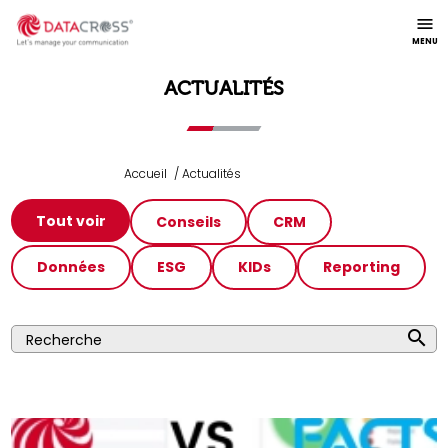
menu
MENU
ACTUALITÉS
Accueil
Actualités
Tout voir
Conseils
CRM
Données
ESG
KIDs
Reporting
search
Recherche