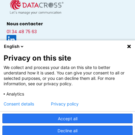
Nous contacter
01 34 48 75 63
English
Privacy on this site
Solution reporting
Solution web
Monitoring
PDF à la demande
FAQ
Blog
We collect and process your data on this site to better
Demo
understand how it is used. You can give your consent to all or
selected purposes, or you can decline them all. For more
information, see our privacy policy.
Analytics
Consent details
Privacy policy
Datacross © 2026
Plan du site
Mentions légales
-
Accept all
Decline all